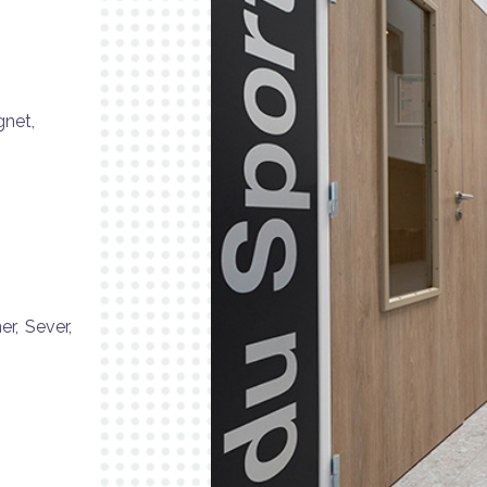
gnet,
r, Sever,