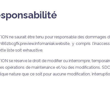
esponsabilité
e saurait être tenu pour responsable des dommages directs
rm86zbcgfk.preview.infomaniak.website, y compris l'inaccess
tte liste soit exhaustive.
e réserve le droit de modifier ou interrompre, temporair
tuer des opérations de maintenance et/ou des modification
lque nature que ce soit pour aucune modification, interrupti