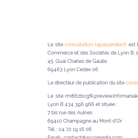
Le site
consultation-lapasserelle.fr
est 
Commerce et des Sociétés de Lyon B, so
45, Quai Charles de Gaulle
69463 Lyon Cedex 06
Le directeur de publication du site
consu
Le site rm86zbcgfk.preview.infomania
Lyon B 434 396 966 et située :
7 bis rue des Aulnes
69410 Champagne au Mont d'Or
Tél. : 04 72 19 16 06
Email : contact@ascomedia.com