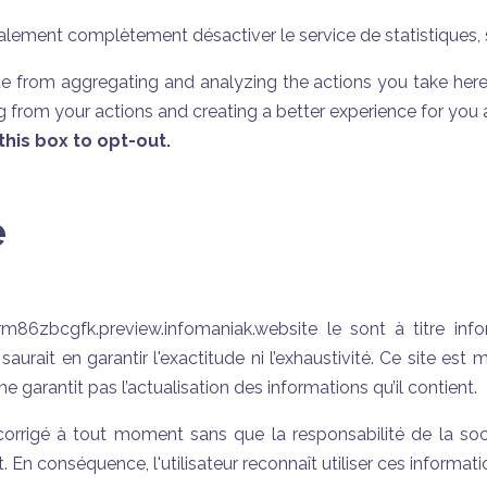
ement complètement désactiver le service de statistiques, s
 from aggregating and analyzing the actions you take here. 
g from your actions and creating a better experience for you 
his box to opt-out.
e
rm86zbcgfk.preview.infomaniak.website le sont à titre inf
t en garantir l'exactitude ni l’exhaustivité. Ce site est
ntit pas l’actualisation des informations qu’il contient.
e corrigé à tout moment sans que la responsabilité de l
En conséquence, l'utilisateur reconnaît utiliser ces informati